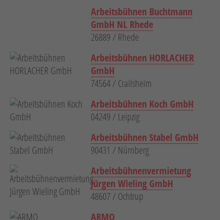
Neuheiten
Arbeitsbühnen Buchtmann
Unternehmen
GmbH NL Rhede
26889 / Rhede
Kontakt
Arbeitsbühnen HORLACHER
Jobs
GmbH
74564 / Crailsheim
Schulungen
Arbeitsbühnen Koch GmbH
04249 / Leipzig
Arbeitsbühnen Stabel GmbH
90431 / Nürnberg
Arbeitsbühnenvermietung
Verweis
Verweis
Jürgen Wieling GmbH
Facebook
Instagram
48607 / Ochtrup
ARMO