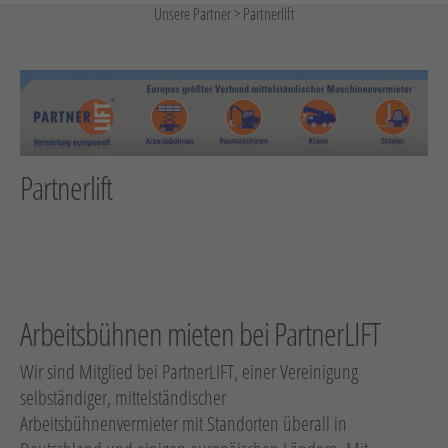
Arbeitsbühnen / Aufzüge
Unsere Partner
>
Partnerlift
Raupentransporter / Dumper
Druckluft
Verdichtung
Heizen, Kühlen, Luft
Partnerlift
Strom
Sägen, Trennen
Oberflächenbearbeitung
Schrauben, Bohren
Arbeitsbühnen mieten bei PartnerLIFT
Verbinden
Wassertechnik
Wir sind Mitglied bei PartnerLIFT, einer Vereinigung
selbständiger, mittelständischer
Reinigung
Arbeitsbühnenvermieter mit Standorten überall in
Vakuumtechnik