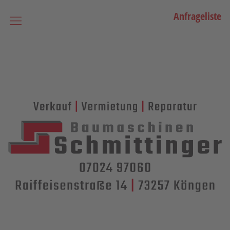
Anfrageliste
Startseite
Vermietung
Bagger
Lader / Planiermaschinen
Lasergesteuerte Maschinen
Teleskopmaschinen
Miniraupenkrane
Stapler
Transporttechnik