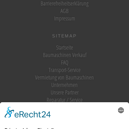
Barrierefreiheitserklärung
AGB
Impressum
SITEMAP
Startseite
Baumaschinen Verkauf
FAQ
Transport-Service
Vermietung von Baumaschinen
Unternehmen
Unsere Partner
Reparatur / Service
Antrag Kundenkonto
MIETGERÄT / MIETMASCHINEN