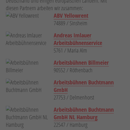
Deutschland und einigen europäischen Ländern. Mit
Hebetechnik
diesen Partnern arbeiten wir zusammen:
ABV Yellowrent
Schotter-/Betonbearbeitung
74889 / Sinsheim
Garten
Andreas Imlauer
Messtechnik
Arbeitsbühnenservice
Verkehr / Beleuchtung
5761 / Maria Alm
Sonstiges
Arbeitsbühnen Billmeier
90552 / Röthenbach
Anhänger mit Zubehör
Unsere Mietliste
Arbeitsbühnen Buchtmann
GmbH
Verkauf
27753 / Delmenhorst
Neumaschinen
Arbeitsbühnen Buchtmann
GmbH NL Hamburg
Gebrauchtmaschinen
22547 / Hamburg