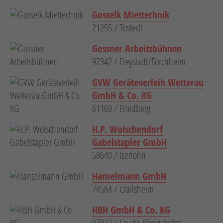
Gosselk Miettechnik
21255 / Tostedt
Gossner Arbeitsbühnen
92342 / Freystadt/Forchheim
GVW Geräteverleih Wetterau
GmbH & Co. KG
61169 / Friedberg
H.P. Wolschendorf
Gabelstapler GmbH
58640 / Iserlohn
Hanselmann GmbH
74564 / Crailsheim
HBH GmbH & Co. KG
97922 / Lauda-Königshofen