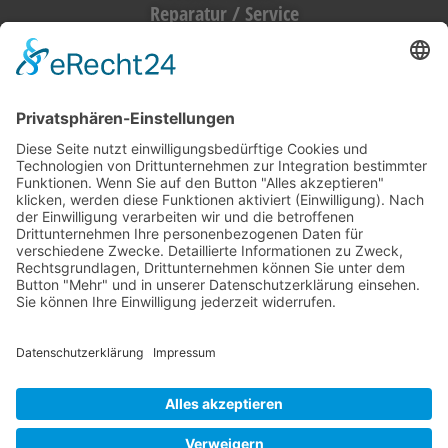
Reparatur / Service
Antrag Kundenkonto
MIETGERÄT / MIETMASCHINEN
Vermietung (alles)
Hebetechnik
Sägen, Trennen
Bagger
Oberflächenbearbeitung
Heizen, Kühlen, Luft
Reinigung
Raupentransporter / Dumper
Strom
Transporttechnik
Verdichtung