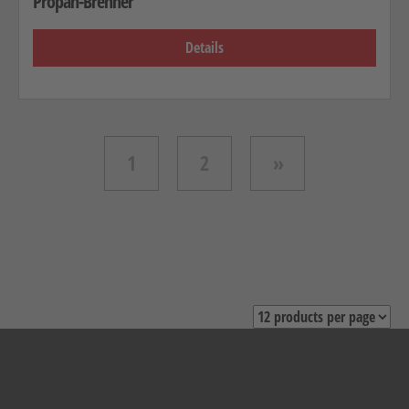
Propan-Brenner
Details
1
2