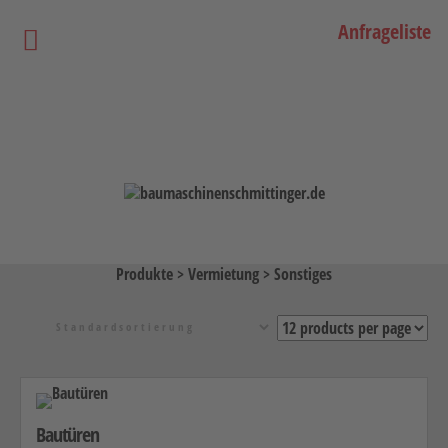
Anfrageliste
Startseite
Vermietung
Bagger
Lader / Planiermaschinen
Lasergesteuerte Maschinen
Produkte
>
Vermietung
>
Sonstiges
Teleskopmaschinen
Miniraupenkrane
Stapler
Transporttechnik
Bautüren