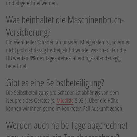
Neuheiten
und abgerechnet werden.
Unternehmen
Was beinhaltet die Maschinenbruch-
Kontakt
Versicherung?
Ein eventueller Schaden an unseren Mietgeräten ist, sofern er
Jobs
nicht grob fahrlässig herbeigeführt wurde, versichert. Für die
HB werden 8% des Tagespreises, allerdings kalendertägig,
Schulungen
berechnet.
Gibt es eine Selbstbeteiligung?
Die Selbstbeteiligung pro Schaden ist abhängig von dem
Neupreis des Gerätes (s.
Mietliste
S 93 ). Über die Höhe
können wir Ihnen gerne im konkreten Fall Auskunft geben.
Verweis
Verweis
Facebook
Instagram
Werden auch halbe Tage abgerechnet