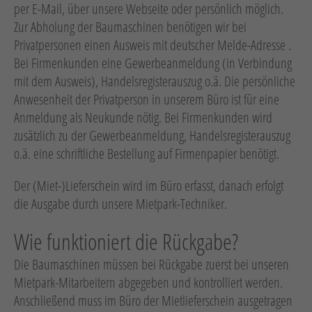
per E-Mail, über unsere Webseite oder persönlich möglich.
Hebetechnik
Zur Abholung der Baumaschinen benötigen wir bei
Schotter-/Betonbearbeitung
Privatpersonen einen Ausweis mit deutscher Melde-Adresse .
Bei Firmenkunden eine Gewerbeanmeldung (in Verbindung
Garten
mit dem Ausweis), Handelsregisterauszug o.ä. Die persönliche
Messtechnik
Anwesenheit der Privatperson in unserem Büro ist für eine
Anmeldung als Neukunde nötig. Bei Firmenkunden wird
Verkehr / Beleuchtung
zusätzlich zu der Gewerbeanmeldung, Handelsregisterauszug
Sonstiges
o.ä. eine schriftliche Bestellung auf Firmenpapier benötigt.
Anhänger mit Zubehör
Der (Miet-)Lieferschein wird im Büro erfasst, danach erfolgt
Unsere Mietliste
die Ausgabe durch unsere Mietpark-Techniker.
Verkauf
Wie funktioniert die Rückgabe?
Neumaschinen
Die Baumaschinen müssen bei Rückgabe zuerst bei unseren
Mietpark-Mitarbeitern abgegeben und kontrolliert werden.
Gebrauchtmaschinen
Anschließend muss im Büro der Mietlieferschein ausgetragen