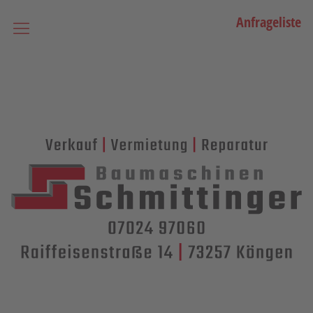
Anfrageliste
Startseite
Vermietung
Bagger
Lader / Planiermaschinen
Lasergesteuerte Maschinen
Teleskopmaschinen
Miniraupenkrane
Stapler
Transporttechnik