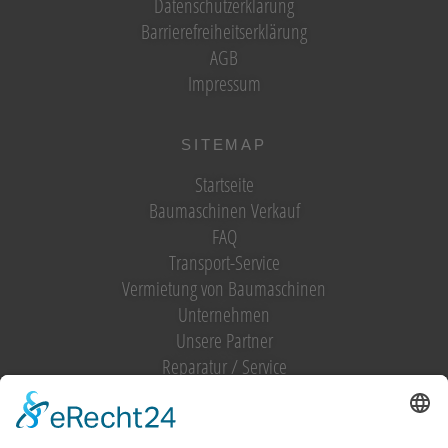
Datenschutzerklärung
Barrierefreiheitserklärung
AGB
Impressum
SITEMAP
Startseite
Baumaschinen Verkauf
FAQ
Transport-Service
Vermietung von Baumaschinen
Unternehmen
Unsere Partner
Reparatur / Service
Antrag Kundenkonto