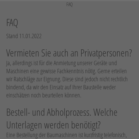
Arbeitsbühnen / Aufzüge
FAQ
Raupentransporter / Dumper
FAQ
Druckluft
Verdichtung
Stand 11.01.2022
Heizen, Kühlen, Luft
Vermieten Sie auch an Privatpersonen?
Strom
Ja, allerdings ist für die Anmietung unserer Geräte und
Sägen, Trennen
Maschinen eine gewisse Fachkenntnis nötig. Gerne erteilen
wir Ratschläge zur Eignung. Diese sind jedoch nicht rechtlich
Oberflächenbearbeitung
bindend, da wir den Einsatz auf Ihrer Baustelle weder
Schrauben, Bohren
einschätzen noch beurteilen können.
Verbinden
Bestell- und Abholprozess. Welche
Wassertechnik
Unterlagen werden benötigt?
Reinigung
Eine Bestellung der Baumaschinen ist kurzfristig telefonisch,
Vakuumtechnik