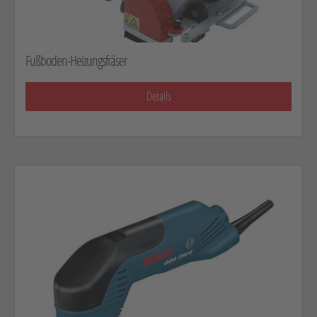
Hebetechnik
Schotter-/Betonbearbeitung
Fußboden-Heizungsfräser
Garten
Messtechnik
Details
Verkehr / Beleuchtung
Sonstiges
Anhänger mit Zubehör
Unsere Mietliste
Verkauf
Neumaschinen
Gebrauchtmaschinen