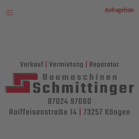
Anfrageliste
Startseite
Vermietung
Bagger
Lader / Planiermaschinen
Lasergesteuerte Maschinen
Teleskopmaschinen
Miniraupenkrane
Stapler
Transporttechnik