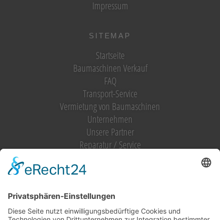
Impressum
SITEMAP
Startseite
Baumaschinen Verkauf
FAQ
Transport-Service
Vermietung von Baumaschinen
Unternehmen
Unsere Partner
Reparatur / Service
Antrag Kundenkonto
MIETGERÄT / MIETMASCHINEN
Vermietung (alles)
Hebetechnik