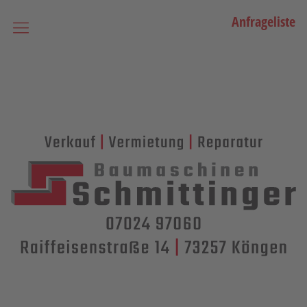
Anfrageliste
Startseite
Vermietung
Bagger
Lader / Planiermaschinen
Lasergesteuerte Maschinen
Teleskopmaschinen
Miniraupenkrane
Stapler
Transporttechnik