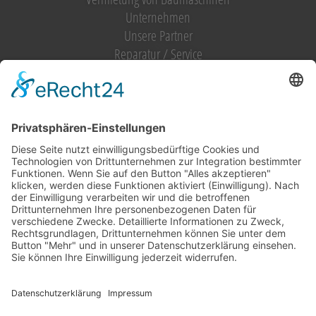
Unternehmen
Unsere Partner
Reparatur / Service
Antrag Kundenkonto
MIETGERÄT / MIETMASCHINEN
Vermietung (alles)
Hebetechnik
Sägen, Trennen
Bagger
Oberflächenbearbeitung
Heizen, Kühlen, Luft
Reinigung
Raupentransporter / Dumper
Strom
Transporttechnik