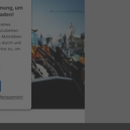
mmung, um
laden!
 eines
inzubetten.
 Aktivitäten
ls durch und
ice zu, um
.
 Management