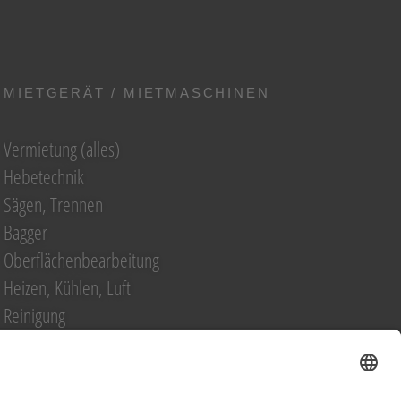
MIETGERÄT / MIETMASCHINEN
Vermietung (alles)
Hebetechnik
Sägen, Trennen
Bagger
Oberflächenbearbeitung
Heizen, Kühlen, Luft
Reinigung
Raupentransporter / Dumper
Strom
Transporttechnik