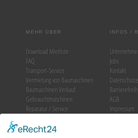
MEHR ÜBER
INFOS / 
Download Mietliste
Unternehme
FAQ
Jobs
Transport-Service
Kontakt
Vermietung von Baumaschinen
Datenschutze
Baumaschinen Verkauf
Barrierefreih
Gebrauchtmaschinen
AGB
Reparatur / Service
Impressum
Unsere Partner
Bilder/Impressionen