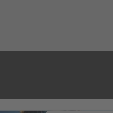
Höhe: 2550 mm
Grabtiefe: 4480 mm
Prospekt TB 290 CM – TB 290 CV