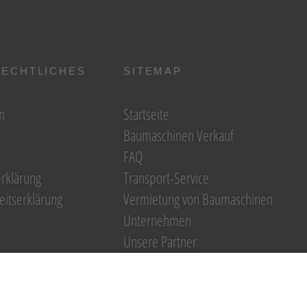
RECHTLICHES
SITEMAP
n
Startseite
Baumaschinen Verkauf
FAQ
rklärung
Transport-Service
eitserklärung
Vermietung von Baumaschinen
Unternehmen
Unsere Partner
Reparatur / Service
Antrag Kundenkonto