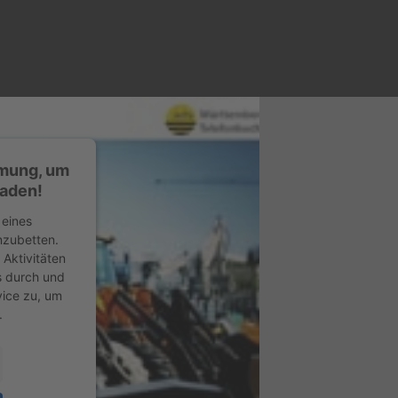
mmung, um
laden!
 eines
inzubetten.
 Aktivitäten
ls durch und
ice zu, um
.