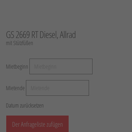
Hebetechnik
Schotter-/Betonbearbeitung
Garten
GS 2669 RT Diesel, Allrad
Messtechnik
mit Stützfüßen
Verkehr / Beleuchtung
Sonstiges
Mietbeginn
Anhänger mit Zubehör
Unsere Mietliste
Mietende
Verkauf
Datum zurücksetzen
Neumaschinen
Gebrauchtmaschinen
Der Anfrageliste zufügen