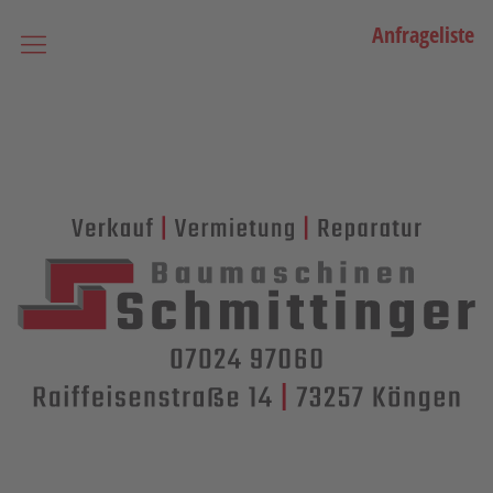
Anfrageliste
Startseite
Vermietung
Bagger
Lader / Planiermaschinen
Lasergesteuerte Maschinen
Teleskopmaschinen
Miniraupenkrane
Stapler
Transporttechnik