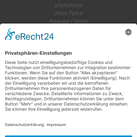
Unternehmen
Unsere Partner
Reparatur / Service
Antrag Kundenkonto
MIETGERÄT / MIETMASCHINEN
Vermietung (alles)
Hebetechnik
Sägen, Trennen
Bagger
Oberflächenbearbeitung
Heizen, Kühlen, Luft
Reinigung
Raupentransporter / Dumper
Strom
Transporttechnik