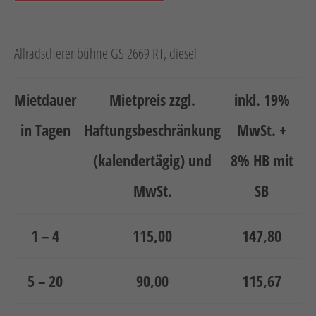
Neuheiten
Unternehmen
Allradscherenbühne GS 2669 RT, diesel
Kontakt
Jobs
Mietdauer
Mietpreis zzgl.
inkl. 19%
in Tagen
Haftungsbeschränkung
MwSt. +
Schulungen
(kalendertägig) und
8% HB mit
MwSt.
SB
1 – 4
115,00
147,80
Verweis
Verweis
Facebook
Instagram
5 – 20
90,00
115,67