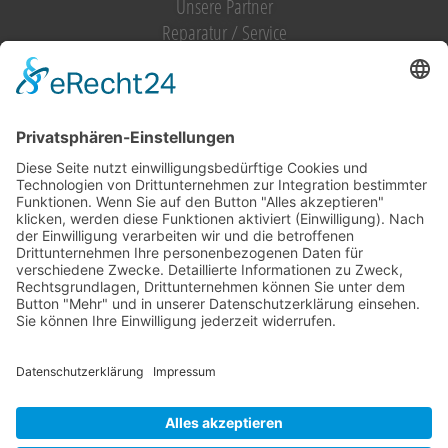
Unsere Partner
Reparatur / Service
Antrag Kundenkonto
MIETGERÄT / MIETMASCHINEN
Vermietung (alles)
Hebetechnik
Sägen, Trennen
Bagger
Oberflächenbearbeitung
Heizen, Kühlen, Luft
Reinigung
Raupentransporter / Dumper
Strom
Transporttechnik
Verdichtung