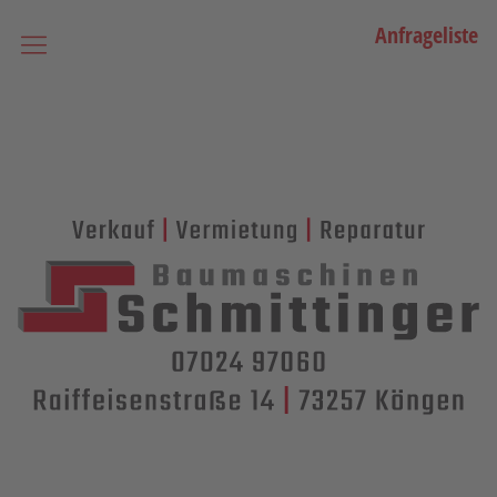
Anfrageliste
Startseite
Vermietung
Bagger
Lader / Planiermaschinen
Lasergesteuerte Maschinen
Teleskopmaschinen
Miniraupenkrane
Stapler
Transporttechnik