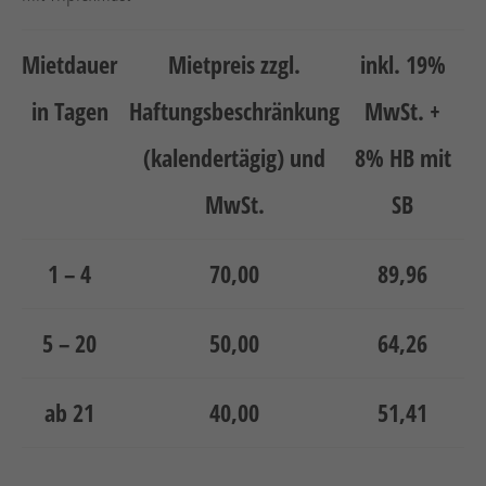
Neuheiten
Unternehmen
Mietdauer
Mietpreis zzgl.
inkl. 19%
Kontakt
in Tagen
Haftungsbeschränkung
MwSt. +
Jobs
(kalendertägig) und
8% HB mit
MwSt.
SB
Schulungen
1 – 4
70,00
89,96
5 – 20
50,00
64,26
Verweis
Verweis
ab 21
40,00
51,41
Facebook
Instagram