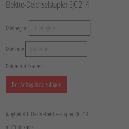
Elektro-Deichselstapler EJC 214
Hebetechnik
Schotter-/Betonbearbeitung
Mietbeginn
Garten
Messtechnik
Mietende
Verkehr / Beleuchtung
Sonstiges
Datum zurücksetzen
Anhänger mit Zubehör
Unsere Mietliste
Der Anfrageliste zufügen
Verkauf
Neumaschinen
Jungheinrich Elektro-Deichselstapler EJC 214
Gebrauchtmaschinen
mit Triplexmast