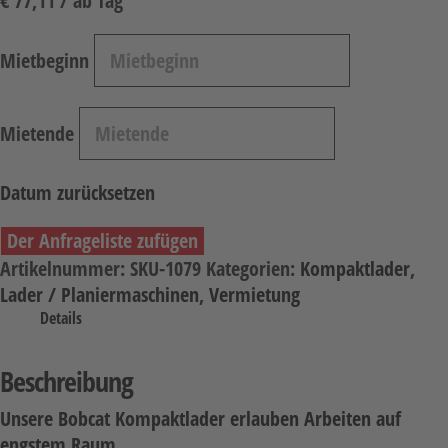
€
77,11
/ ab Tag
Arbeitsbühnen / Aufzüge
Raupentransporter / Dumper
Mietbeginn
Druckluft
Verdichtung
Mietende
Heizen, Kühlen, Luft
Strom
Datum zurücksetzen
Sägen, Trennen
Der Anfrageliste zufügen
Oberflächenbearbeitung
Artikelnummer:
SKU-1079
Kategorien:
Kompaktlader
,
Schrauben, Bohren
Lader / Planiermaschinen
,
Vermietung
Details
Verbinden
Wassertechnik
Beschreibung
Reinigung
Unsere Bobcat Kompaktlader erlauben Arbeiten auf
Vakuumtechnik
engstem Raum