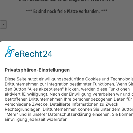
*** Es sind noch freie Plätze vorhanden.
***
×