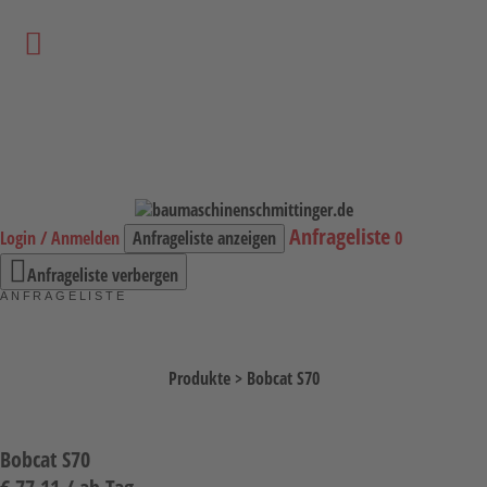
Startseite
Vermietung
Bagger
Anfrageliste
Login / Anmelden
Anfrageliste anzeigen
0
Lader / Planiermaschinen
Anfrageliste verbergen
Lasergesteuerte Maschinen
ANFRAGELISTE
Teleskopmaschinen
Miniraupenkrane
Produkte
>
Bobcat S70
Stapler
Transporttechnik
Bobcat S70