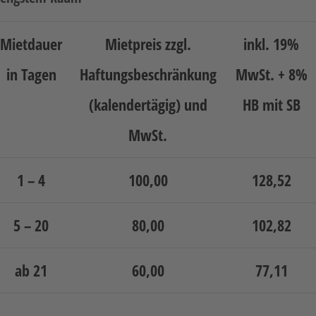
Hebetechnik
Mietdauer
Mietpreis zzgl.
inkl. 19%
Schotter-/Betonbearbeitung
Garten
in Tagen
Haftungsbeschränkung
MwSt. + 8%
Messtechnik
(kalendertägig) und
HB mit SB
Verkehr / Beleuchtung
MwSt.
Sonstiges
Anhänger mit Zubehör
1 – 4
100,00
128,52
Unsere Mietliste
Verkauf
5 – 20
80,00
102,82
Neumaschinen
ab 21
60,00
77,11
Gebrauchtmaschinen