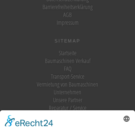
Barrierefreiheitserklärung
AGB
Impressum
SITEMAP
Startseite
Baumaschinen Verkauf
FAQ
Transport-Service
Vermietung von Baumaschinen
Unternehmen
Unsere Partner
Reparatur / Service
Antrag Kundenkonto
MIETGERÄT / MIETMASCHINEN