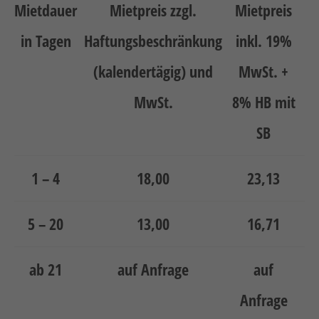
Neuheiten
Mietdauer
Mietpreis zzgl.
Mietpreis
Unternehmen
in Tagen
Haftungsbeschränkung
inkl. 19%
Kontakt
(kalendertägig) und
MwSt. +
Jobs
MwSt.
8% HB mit
SB
Schulungen
1 – 4
18,00
23,13
5 – 20
13,00
16,71
Verweis
Verweis
ab 21
auf Anfrage
auf
Facebook
Instagram
Anfrage