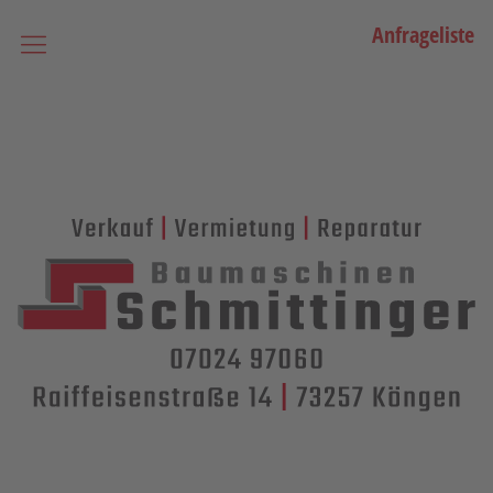
Anfrageliste
Startseite
Vermietung
Bagger
Lader / Planiermaschinen
Lasergesteuerte Maschinen
Teleskopmaschinen
Miniraupenkrane
Stapler
Transporttechnik