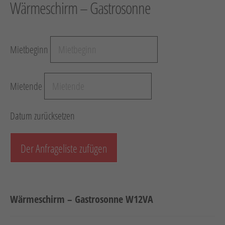
Wärmeschirm – Gastrosonne
Hebetechnik
Schotter-/Betonbearbeitung
Garten
Mietbeginn
Messtechnik
Verkehr / Beleuchtung
Mietende
Sonstiges
Datum zurücksetzen
Anhänger mit Zubehör
Unsere Mietliste
Der Anfrageliste zufügen
Verkauf
Neumaschinen
Wärmeschirm – Gastrosonne W12VA
Gebrauchtmaschinen