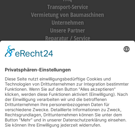
Transport-Service
Vermietung von Baumaschinen
Unternehmen
Unsere Partner
Reparatur / Service
Antrag Kundenkonto
MIETGERÄT / MIETMASCHINEN
Vermietung (alles)
Hebetechnik
Sägen, Trennen
Bagger
Oberflächenbearbeitung
Heizen, Kühlen, Luft
Reinigung
Raupentransporter / Dumper