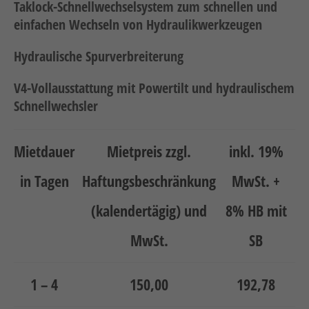
Taklock-Schnellwechselsystem zum schnellen und
Hebetechnik
einfachen Wechseln von Hydraulikwerkzeugen
Schotter-/Betonbearbeitung
Hydraulische Spurverbreiterung
Garten
V4-Vollausstattung mit Powertilt und hydraulischem
Messtechnik
Schnellwechsler
Verkehr / Beleuchtung
Sonstiges
Mietdauer
Mietpreis zzgl.
inkl. 19%
Anhänger mit Zubehör
in Tagen
Haftungsbeschränkung
MwSt. +
Unsere Mietliste
(kalendertägig) und
8% HB mit
Verkauf
MwSt.
SB
Neumaschinen
Gebrauchtmaschinen
1 – 4
150,00
192,78