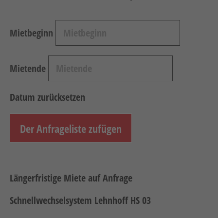
Arbeitsbühnen / Aufzüge
Raupentransporter / Dumper
Mietbeginn
Druckluft
Verdichtung
Mietende
Heizen, Kühlen, Luft
Strom
Datum zurücksetzen
Sägen, Trennen
Oberflächenbearbeitung
Der Anfrageliste zufügen
Schrauben, Bohren
Verbinden
Längerfristige Miete auf Anfrage
Wassertechnik
Reinigung
Schnellwechselsystem Lehnhoff HS 03
Vakuumtechnik