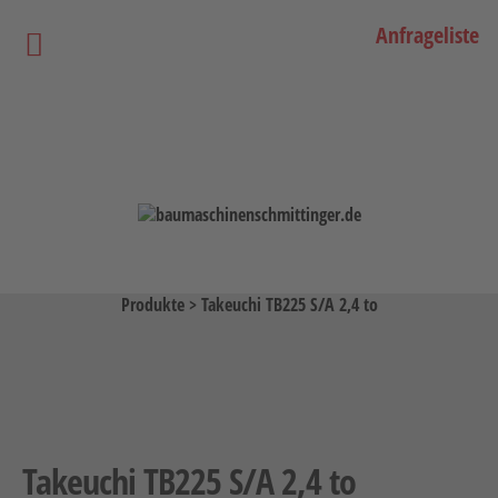
Anfrageliste
Startseite
Vermietung
Bagger
Lader / Planiermaschinen
Lasergesteuerte Maschinen
Produkte
>
Takeuchi TB225 S/A 2,4 to
Teleskopmaschinen
Miniraupenkrane
Stapler
Transporttechnik
Takeuchi TB225 S/A 2,4 to