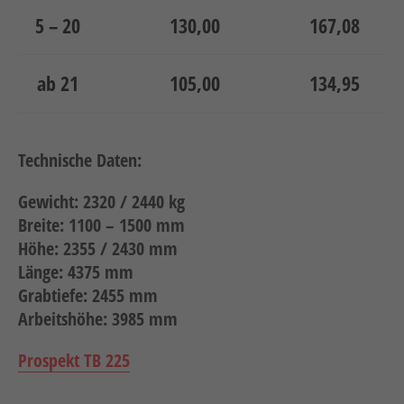
Neuheiten
5 – 20
130,00
167,08
Unternehmen
Kontakt
ab 21
105,00
134,95
Jobs
Technische Daten:
Schulungen
Gewicht: 2320 / 2440 kg
Breite: 1100 – 1500 mm
Höhe: 2355 / 2430 mm
Länge: 4375 mm
Grabtiefe: 2455 mm
Arbeitshöhe: 3985 mm
Verweis
Verweis
Facebook
Instagram
Prospekt TB 225