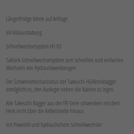
Neuheiten
Unternehmen
Längerfristige Miete auf Anfrage
Kontakt
V4-Vollausstattung
Jobs
Schnellwechselsystem HS 03
Schulungen
Taklock-Schnellwechselsystem zum schnellen und einfachen
Wechseln von Hydraulikwerkzeugen
Der Schwenkmechanismus der Takeuchi Hüllkreisbagger
ermöglicht es, den Ausleger neben die Kabine zu legen.
Alle Takeuchi Bagger aus der FR-Serie schwenken mit dem
Verweis
Verweis
Heck nicht über die Kettenbreite hinaus
Facebook
Instagram
mit Powertilt und hydraulischem Schnellwechsler