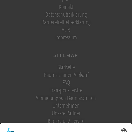
Kontakt
Datenschutzerklärung
Barrierefreiheitserklärung
AGB
Impressum
SITEMAP
Startseite
Baumaschinen Verkauf
FAQ
Transport-Service
Vermietung von Baumaschinen
Unternehmen
Unsere Partner
Reparatur / Service
Antrag Kundenkonto