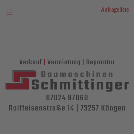
Anfrageliste
Startseite
Vermietung
Bagger
Lader / Planiermaschinen
Lasergesteuerte Maschinen
Teleskopmaschinen
Miniraupenkrane
Stapler
Transporttechnik