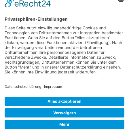
MIETGERÄT / MIETMASCHINEN
Vermietung (alles)
Hebetechnik
Sägen, Trennen
Bagger
Oberflächenbearbeitung
Heizen, Kühlen, Luft
Reinigung
Raupentransporter / Dumper
Strom
Transporttechnik
Verdichtung
© Baumaschinen Schmittinger GmbH Raiffeisenstr. 14 . 73257 Köngen . Tel.:
070249706-0