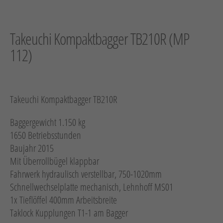
Hebetechnik
Schotter-/Betonbearbeitung
Takeuchi Kompaktbagger TB210R (MP
Garten
112)
Messtechnik
Verkehr / Beleuchtung
Takeuchi Kompaktbagger TB210R
Sonstiges
Anhänger mit Zubehör
Baggergewicht 1.150 kg
1650 Betriebsstunden
Unsere Mietliste
Baujahr 2015
Verkauf
Mit Überrollbügel klappbar
Fahrwerk hydraulisch verstellbar, 750-1020mm
Neumaschinen
Schnellwechselplatte mechanisch, Lehnhoff MS01
1x Tieflöffel 400mm Arbeitsbreite
Gebrauchtmaschinen
Taklock Kupplungen T1-1 am Bagger