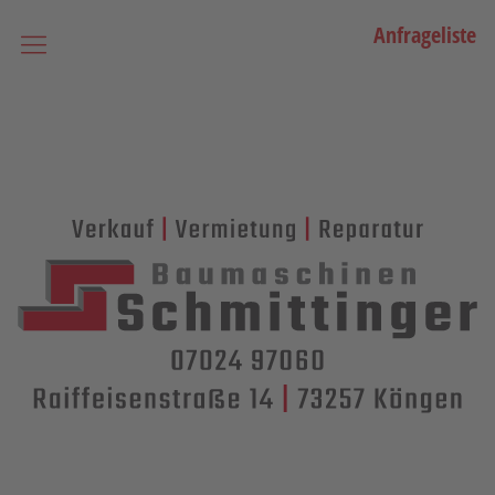
Anfrageliste
Startseite
Vermietung
Bagger
Lader / Planiermaschinen
Lasergesteuerte Maschinen
Teleskopmaschinen
Miniraupenkrane
Stapler
Transporttechnik