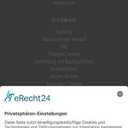
Impressum
SITEMAP
Startseite
Baumaschinen Verkauf
FAQ
Transport-Service
Vermietung von Baumaschinen
Unternehmen
Unsere Partner
Reparatur / Service
Antrag Kundenkonto
MIETGERÄT / MIETMASCHINEN
Vermietung (alles)
Hebetechnik