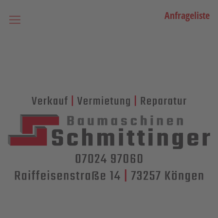
Anfrageliste
Startseite
Vermietung
Bagger
Lader / Planiermaschinen
Lasergesteuerte Maschinen
Teleskopmaschinen
Miniraupenkrane
Stapler
Transporttechnik