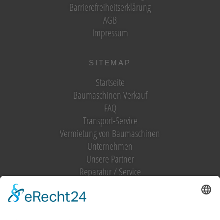
Barrierefreiheitserklärung
AGB
Impressum
SITEMAP
Startseite
Baumaschinen Verkauf
FAQ
Transport-Service
Vermietung von Baumaschinen
Unternehmen
Unsere Partner
Reparatur / Service
Antrag Kundenkonto
MIETGERÄT / MIETMASCHINEN