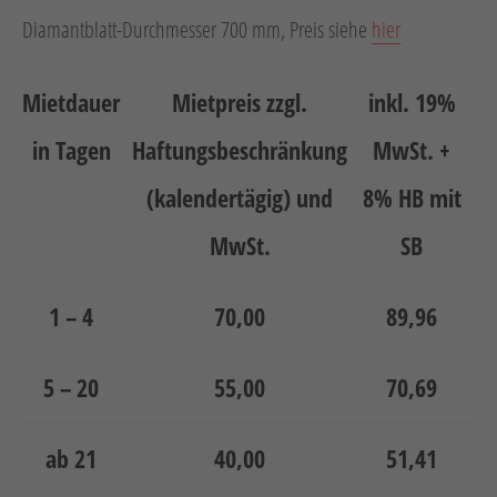
Neuheiten
Diamantblatt-Durchmesser 700 mm, Preis siehe
hier
Unternehmen
Kontakt
Mietdauer
Mietpreis zzgl.
inkl. 19%
in Tagen
Haftungsbeschränkung
MwSt. +
Jobs
(kalendertägig) und
8% HB mit
Schulungen
MwSt.
SB
1 – 4
70,00
89,96
5 – 20
55,00
70,69
Verweis
Verweis
Facebook
Instagram
ab 21
40,00
51,41