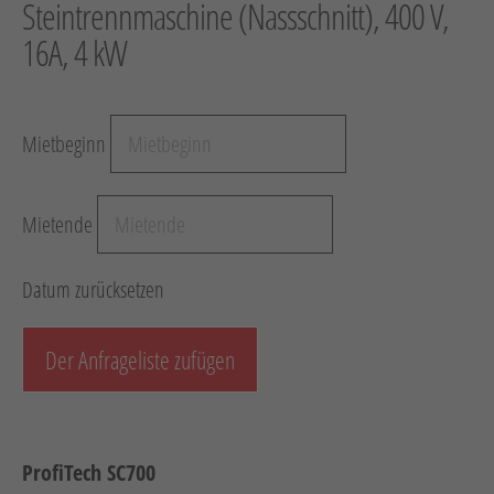
Steintrennmaschine (Nassschnitt), 400 V,
Hebetechnik
16A, 4 kW
Schotter-/Betonbearbeitung
Garten
Mietbeginn
Messtechnik
Verkehr / Beleuchtung
Mietende
Sonstiges
Anhänger mit Zubehör
Datum zurücksetzen
Unsere Mietliste
Verkauf
Der Anfrageliste zufügen
Neumaschinen
Gebrauchtmaschinen
ProfiTech SC700