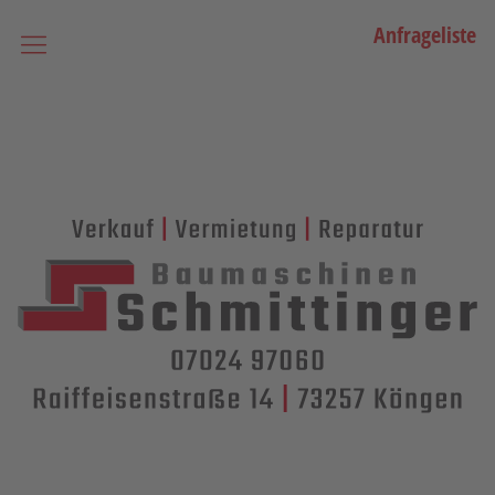
Anfrageliste
Startseite
Vermietung
Bagger
Lader / Planiermaschinen
Lasergesteuerte Maschinen
Teleskopmaschinen
Miniraupenkrane
Stapler
Transporttechnik