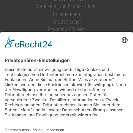
Vermietung von Baumaschinen
Unternehmen
Unsere Partner
Reparatur / Service
Antrag Kundenkonto
MIETGERÄT / MIETMASCHINEN
Vermietung (alles)
Hebetechnik
Sägen, Trennen
Bagger
Oberflächenbearbeitung
Heizen, Kühlen, Luft
Reinigung
Raupentransporter / Dumper
Strom