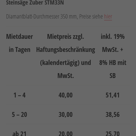
Neuheiten
Steinsäge Zuber STM33N
Unternehmen
Diamantblatt-Durchmesser 350 mm, Preise siehe
hier
Kontakt
Mietdauer
Mietpreis zzgl.
inkl. 19%
Jobs
in Tagen
Haftungsbeschränkung
MwSt. +
Schulungen
(kalendertägig) und
8% HB mit
MwSt.
SB
1 – 4
40,00
51,41
Verweis
Verweis
5 – 20
30,00
38,56
Facebook
Instagram
ab 21
20,00
25,70