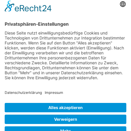
Antrag Kundenkonto
MIETGERÄT / MIETMASCHINEN
Vermietung (alles)
Hebetechnik
Sägen, Trennen
Bagger
Oberflächenbearbeitung
Heizen, Kühlen, Luft
Reinigung
Raupentransporter / Dumper
Strom
Transporttechnik
Verdichtung
© Baumaschinen Schmittinger GmbH Raiffeisenstr. 14 . 73257 Köngen . Tel.: