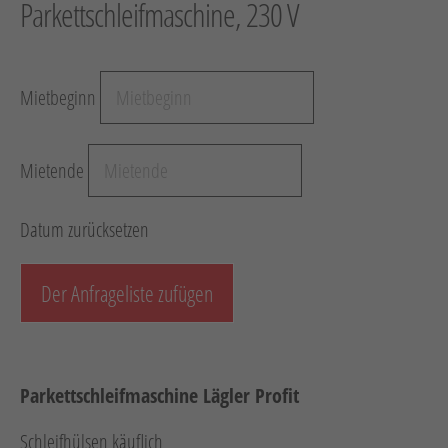
Parkettschleifmaschine, 230 V
Hebetechnik
Schotter-/Betonbearbeitung
Mietbeginn
Garten
Messtechnik
Mietende
Verkehr / Beleuchtung
Sonstiges
Datum zurücksetzen
Anhänger mit Zubehör
Unsere Mietliste
Der Anfrageliste zufügen
Verkauf
Neumaschinen
Parkettschleifmaschine Lägler Profit
Gebrauchtmaschinen
Schleifhülsen käuflich