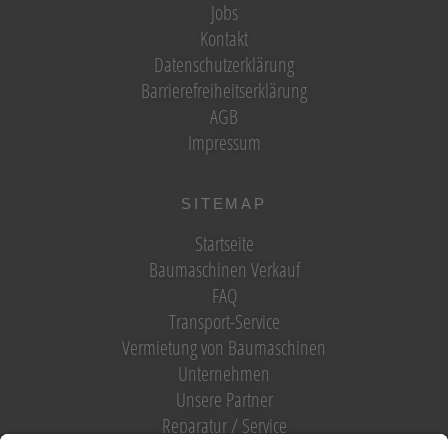
Jobs
Kontakt
Datenschutzerklärung
Barrierefreiheitserklärung
AGB
Impressum
SITEMAP
Startseite
Baumaschinen Verkauf
FAQ
Transport-Service
Vermietung von Baumaschinen
Unternehmen
Unsere Partner
Reparatur / Service