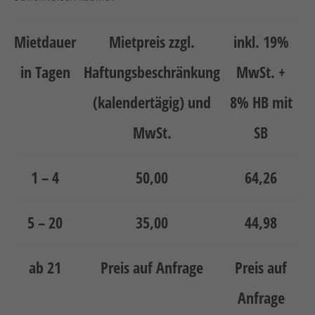
Neuheiten
Unternehmen
Mietdauer
Mietpreis zzgl.
inkl. 19%
Kontakt
in Tagen
Haftungsbeschränkung
MwSt. +
Jobs
(kalendertägig) und
8% HB mit
MwSt.
SB
Schulungen
1 – 4
50,00
64,26
5 – 20
35,00
44,98
Verweis
Verweis
ab 21
Preis auf Anfrage
Preis auf
Facebook
Instagram
Anfrage