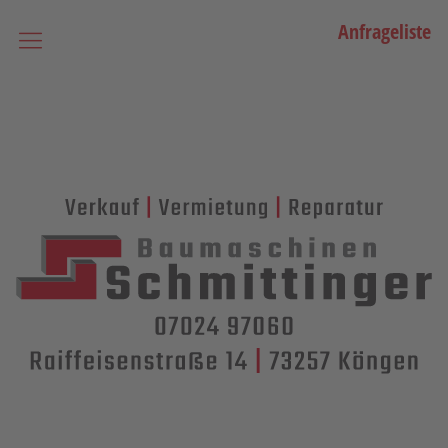
Anfrageliste
Startseite
Vermietung
Bagger
Lader / Planiermaschinen
Lasergesteuerte Maschinen
Teleskopmaschinen
Miniraupenkrane
Stapler
Transporttechnik