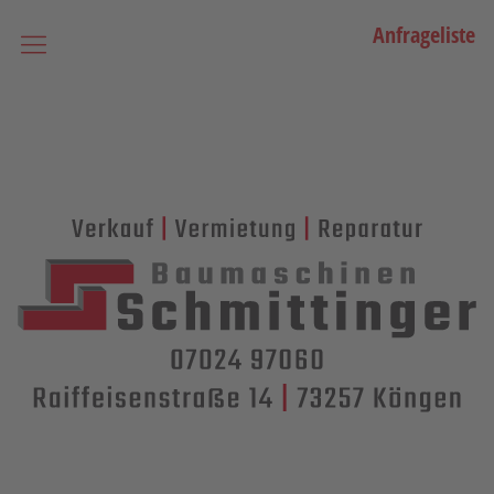
Anfrageliste
Startseite
Vermietung
Bagger
Lader / Planiermaschinen
Lasergesteuerte Maschinen
Teleskopmaschinen
Miniraupenkrane
Stapler
Transporttechnik