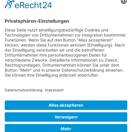
MIETGERÄT / MIETMASCHINEN
Vermietung (alles)
Hebetechnik
Sägen, Trennen
Bagger
Oberflächenbearbeitung
Heizen, Kühlen, Luft
Reinigung
Raupentransporter / Dumper
Strom
Transporttechnik
Verdichtung
© Baumaschinen Schmittinger GmbH Raiffeisenstr. 14 . 73257 Köngen . Tel.:
070249706-0