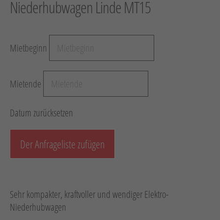
Niederhubwagen Linde MT15
Hebetechnik
Schotter-/Betonbearbeitung
Mietbeginn
Garten
Messtechnik
Mietende
Verkehr / Beleuchtung
Sonstiges
Datum zurücksetzen
Anhänger mit Zubehör
Unsere Mietliste
Der Anfrageliste zufügen
Verkauf
Neumaschinen
Sehr kompakter, kraftvoller und wendiger Elektro-
Gebrauchtmaschinen
Niederhubwagen