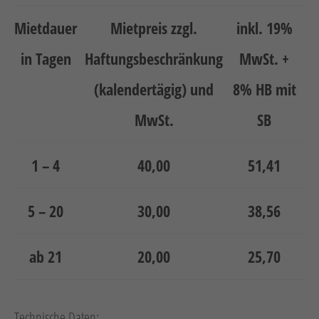
Neuheiten
Mietdauer
Mietpreis zzgl.
inkl. 19%
Unternehmen
in Tagen
Haftungsbeschränkung
MwSt. +
Kontakt
(kalendertägig) und
8% HB mit
Jobs
MwSt.
SB
Schulungen
1 – 4
40,00
51,41
5 – 20
30,00
38,56
ab 21
20,00
25,70
Verweis
Verweis
Facebook
Instagram
Technische Daten: