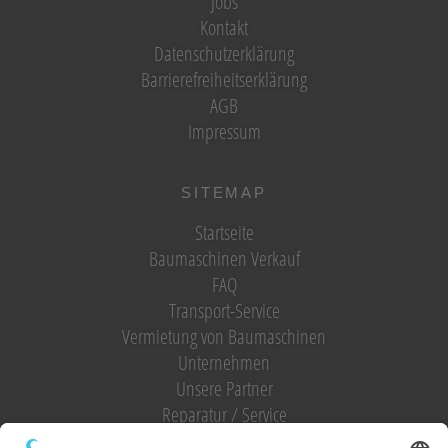
Jobs
Kontakt
Datenschutzerklärung
Barrierefreiheitserklärung
AGB
Impressum
SITEMAP
Startseite
Baumaschinen Verkauf
FAQ
Transport-Service
Vermietung von Baumaschinen
Unternehmen
Unsere Partner
Reparatur / Service
Antrag Kundenkonto