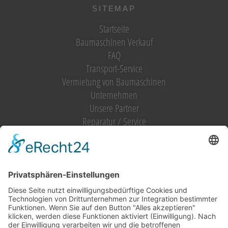
SITEMAP
Startseite
Baumaschinen Verkauf
FAQ
Transport-Service
Vermietung von Baumaschinen
Unternehmen
Unsere Partner
Reparatur / Service
Antrag Kundenkonto
MIETGERÄT / MIETMASCHINEN
Vermietung (alles)
Hebetechnik
Sägen, Trennen
Bagger