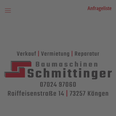
Anfrageliste
Startseite
Vermietung
Bagger
Lader / Planiermaschinen
Lasergesteuerte Maschinen
Teleskopmaschinen
Miniraupenkrane
Stapler
Transporttechnik