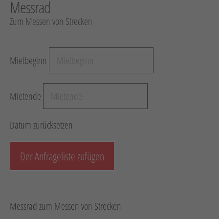
Messrad
Hebetechnik
Zum Messen von Strecken
Schotter-/Betonbearbeitung
Garten
Mietbeginn
Messtechnik
Verkehr / Beleuchtung
Mietende
Sonstiges
Anhänger mit Zubehör
Datum zurücksetzen
Unsere Mietliste
Verkauf
Der Anfrageliste zufügen
Neumaschinen
Gebrauchtmaschinen
Messrad zum Messen von Strecken