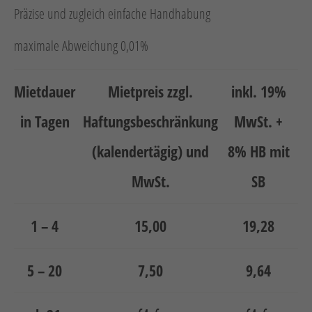
Neuheiten
Präzise und zugleich einfache Handhabung
Unternehmen
maximale Abweichung 0,01%
Kontakt
Mietdauer
Mietpreis zzgl.
inkl. 19%
Jobs
in Tagen
Haftungsbeschränkung
MwSt. +
Schulungen
(kalendertägig) und
8% HB mit
MwSt.
SB
1 – 4
15,00
19,28
Verweis
Verweis
5 – 20
7,50
9,64
Facebook
Instagram