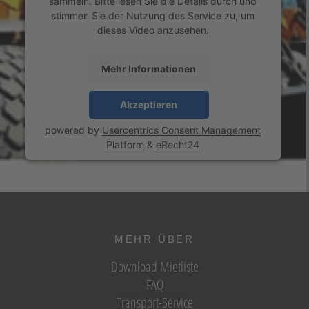
sammeln. Bitte lesen Sie die Details durch und
stimmen Sie der Nutzung des Service zu, um
dieses Video anzusehen.
Mehr Informationen
Akzeptieren
powered by
Usercentrics Consent Management
Platform
&
eRecht24
MEHR ÜBER
Download Mietliste
FAQ
Transport-Service