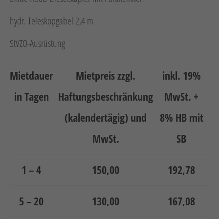
Neuheiten
Unternehmen
hydr. Teleskopgabel 2,4 m
StVZO-Ausrüstung
Kontakt
Jobs
Mietdauer
Mietpreis zzgl.
inkl. 19%
Schulungen
in Tagen
Haftungsbeschränkung
MwSt. +
(kalendertägig) und
8% HB mit
MwSt.
SB
1 – 4
150,00
192,78
Verweis
Verweis
Facebook
Instagram
5 – 20
130,00
167,08