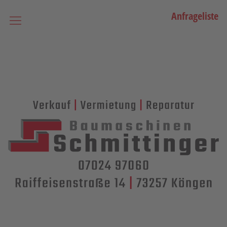
Anfrageliste
Startseite
Vermietung
Bagger
Lader / Planiermaschinen
Lasergesteuerte Maschinen
Teleskopmaschinen
Miniraupenkrane
Stapler
Transporttechnik