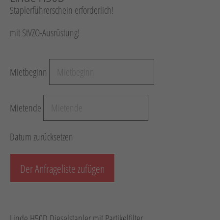
Staplerführerschein erforderlich!
Hebetechnik
Schotter-/Betonbearbeitung
mit StVZO-Ausrüstung!
Garten
Messtechnik
Mietbeginn
Verkehr / Beleuchtung
Sonstiges
Mietende
Anhänger mit Zubehör
Unsere Mietliste
Datum zurücksetzen
Verkauf
Der Anfrageliste zufügen
Neumaschinen
Gebrauchtmaschinen
Linde H50D Dieselstapler mit Partikelfilter