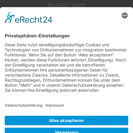
Reparatur / Service
Antrag Kundenkonto
MIETGERÄT / MIETMASCHINEN
Vermietung (alles)
Hebetechnik
Sägen, Trennen
Bagger
Oberflächenbearbeitung
Heizen, Kühlen, Luft
Reinigung
Raupentransporter / Dumper
Strom
Transporttechnik
Verdichtung