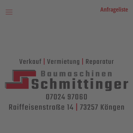
Anfrageliste
Startseite
Vermietung
Bagger
Lader / Planiermaschinen
Lasergesteuerte Maschinen
Teleskopmaschinen
Miniraupenkrane
Stapler
Transporttechnik