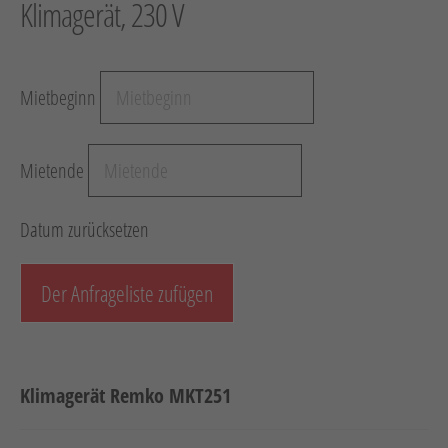
Klimagerät, 230 V
Hebetechnik
Schotter-/Betonbearbeitung
Mietbeginn
Garten
Messtechnik
Mietende
Verkehr / Beleuchtung
Sonstiges
Datum zurücksetzen
Anhänger mit Zubehör
Unsere Mietliste
Der Anfrageliste zufügen
Verkauf
Neumaschinen
Klimagerät Remko MKT251
Gebrauchtmaschinen