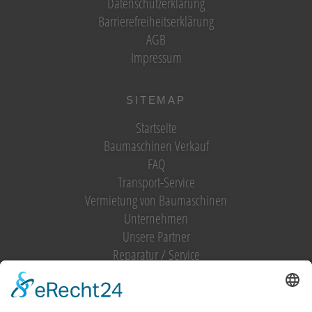
Datenschutzerklärung
Barrierefreiheitserklärung
AGB
Impressum
SITEMAP
Startseite
Baumaschinen Verkauf
FAQ
Transport-Service
Vermietung von Baumaschinen
Unternehmen
Unsere Partner
Reparatur / Service
Antrag Kundenkonto