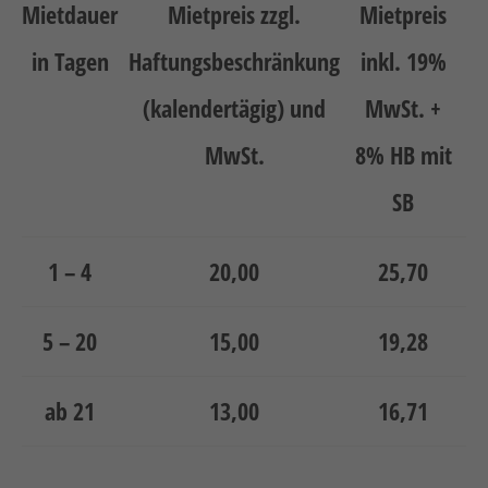
Neuheiten
Mietdauer
Mietpreis zzgl.
Mietpreis
Unternehmen
in Tagen
Haftungsbeschränkung
inkl. 19%
Kontakt
(kalendertägig) und
MwSt. +
Jobs
MwSt.
8% HB mit
SB
Schulungen
1 – 4
20,00
25,70
5 – 20
15,00
19,28
Verweis
Verweis
ab 21
13,00
16,71
Facebook
Instagram