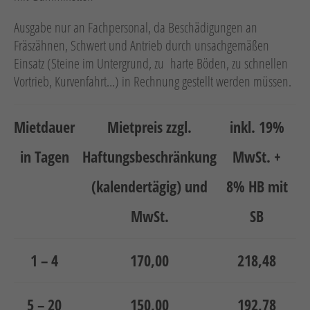
Neuheiten
Ausgabe nur an Fachpersonal, da Beschädigungen an
Unternehmen
Fräszähnen, Schwert und Antrieb durch unsachgemäßen
Kontakt
Einsatz (Steine im Untergrund, zu harte Böden, zu schnellen
Vortrieb, Kurvenfahrt…) in Rechnung gestellt werden müssen.
Jobs
Mietdauer
Mietpreis zzgl.
inkl. 19%
Schulungen
in Tagen
Haftungsbeschränkung
MwSt. +
(kalendertägig) und
8% HB mit
MwSt.
SB
Verweis
Verweis
1 – 4
170,00
218,48
Facebook
Instagram
5 – 20
150,00
192,78