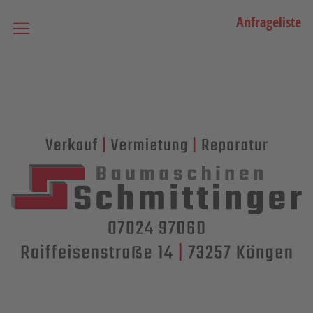
Anfrageliste
Startseite
Vermietung
Bagger
Lader / Planiermaschinen
Lasergesteuerte Maschinen
Teleskopmaschinen
Miniraupenkrane
Stapler
Transporttechnik