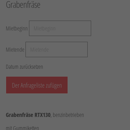
Grabenfräse
Hebetechnik
Schotter-/Betonbearbeitung
Mietbeginn
Garten
Messtechnik
Mietende
Verkehr / Beleuchtung
Sonstiges
Datum zurücksetzen
Anhänger mit Zubehör
Unsere Mietliste
Der Anfrageliste zufügen
Verkauf
Neumaschinen
Grabenfräse RTX130
, benzinbetrieben
Gebrauchtmaschinen
mit Gummiketten