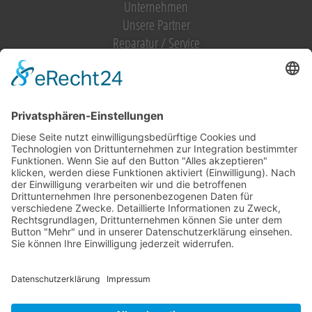
Unternehmen
Unsere Partner
Reparatur / Service
Antrag Kundenkonto
MIETGERÄT / MIETMASCHINEN
Vermietung (alles)
Hebetechnik
Sägen, Trennen
Bagger
Oberflächenbearbeitung
Heizen, Kühlen, Luft
Reinigung
Raupentransporter / Dumper
Strom
Transporttechnik