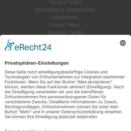
Transport-Service
Vermietung von Baumaschinen
Unternehmen
Unsere Partner
Reparatur / Service
Antrag Kundenkonto
MIETGERÄT / MIETMASCHINEN
Vermietung (alles)
Hebetechnik
Sägen, Trennen
Bagger
Oberflächenbearbeitung
Heizen, Kühlen, Luft
Reinigung
Raupentransporter / Dumper
Strom