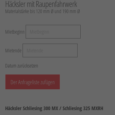
Häcksler mit Raupenfahrwerk
Hebetechnik
Materialstärke bis 120 mm Ø und 190 mm Ø
Schotter-/Betonbearbeitung
Garten
Mietbeginn
Messtechnik
Verkehr / Beleuchtung
Mietende
Sonstiges
Anhänger mit Zubehör
Datum zurücksetzen
Unsere Mietliste
Verkauf
Der Anfrageliste zufügen
Neumaschinen
Gebrauchtmaschinen
Häcksler Schliesing 300 MX / Schliesing 325 MXRH