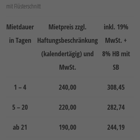
Neuheiten
mit Flüsterschnitt
Unternehmen
Mietdauer
Mietpreis zzgl.
inkl. 19%
Kontakt
in Tagen
Haftungsbeschränkung
MwSt. +
Jobs
(kalendertägig) und
8% HB mit
Schulungen
MwSt.
SB
1 – 4
240,00
308,45
5 – 20
220,00
282,74
Verweis
Verweis
Facebook
Instagram
ab 21
190,00
244,19