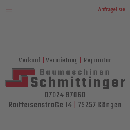
Anfrageliste
Startseite
Vermietung
Bagger
Lader / Planiermaschinen
Lasergesteuerte Maschinen
Teleskopmaschinen
Miniraupenkrane
Stapler
Transporttechnik