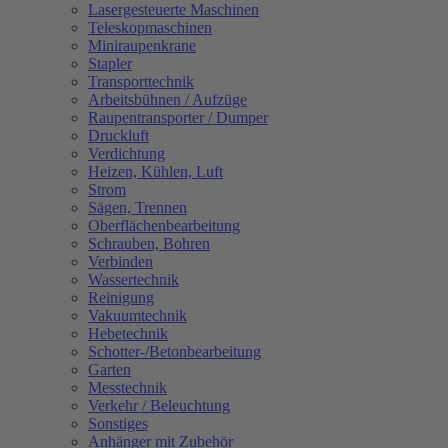
Lasergesteuerte Maschinen
Teleskopmaschinen
Miniraupenkrane
Stapler
Transporttechnik
Arbeitsbühnen / Aufzüge
Raupentransporter / Dumper
Druckluft
Verdichtung
Heizen, Kühlen, Luft
Strom
Sägen, Trennen
Oberflächenbearbeitung
Schrauben, Bohren
Verbinden
Wassertechnik
Reinigung
Vakuumtechnik
Hebetechnik
Schotter-/Betonbearbeitung
Garten
Messtechnik
Verkehr / Beleuchtung
Sonstiges
Anhänger mit Zubehör