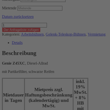
Mietende
Datum zurücksetzen
Gelenk-
Teleskop-
Der Anfrageliste zufügen
Bühne
Kategorien:
Arbeitsbühnen
,
Gelenk-Teleskop-Bühnen
,
Vermietung
Genie
Z45XC
Details
Menge
Beschreibung
Genie Z45XC
, Diesel-Allrad
mit Partikelfilter, schwarze Reifen
inkl.
19%
Mietpreis zzgl.
MwSt.
Mietdauer
Haftungsbeschränkung
+ 8%
in Tagen
(kalendertägig) und
HB
MwSt.
mit