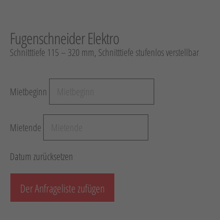
Hebetechnik
Schotter-/Betonbearbeitung
Fugenschneider Elektro
Garten
Schnitttiefe 115 – 320 mm, Schnitttiefe stufenlos verstellbar
Messtechnik
Verkehr / Beleuchtung
Mietbeginn
Sonstiges
Anhänger mit Zubehör
Mietende
Unsere Mietliste
Verkauf
Datum zurücksetzen
Neumaschinen
Der Anfrageliste zufügen
Gebrauchtmaschinen