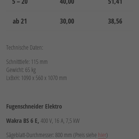
5 – 20
40,00
51,41
ab 21
30,00
38,56
Technische Daten:
Schnitttiefe: 115 mm
Gewicht: 65 kg
LxBxH: 1090 x 560 x 1070 mm
Fugenschneider Elektro
Wakra BS 6 E,
400 V, 16 A, 7,5 kW
Sägeblatt-Durchmesser: 800 mm (Preis siehe
hier
)