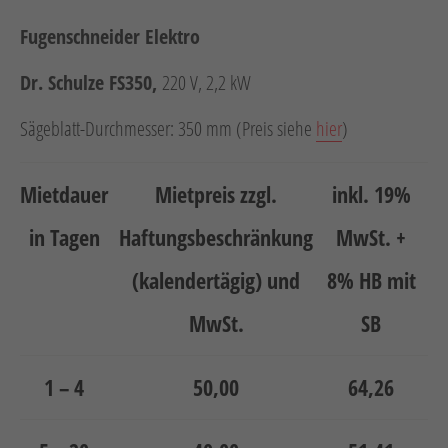
Neuheiten
Fugenschneider Elektro
Unternehmen
Dr. Schulze FS350,
220 V, 2,2 kW
Kontakt
Sägeblatt-Durchmesser: 350 mm (Preis siehe
hier
)
Jobs
Schulungen
Mietdauer
Mietpreis zzgl.
inkl. 19%
in Tagen
Haftungsbeschränkung
MwSt. +
(kalendertägig) und
8% HB mit
MwSt.
SB
Verweis
Verweis
1 – 4
50,00
64,26
Facebook
Instagram