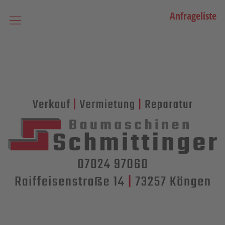
Anfrageliste
Startseite
Vermietung
Bagger
Lader / Planiermaschinen
Lasergesteuerte Maschinen
Teleskopmaschinen
Miniraupenkrane
Stapler
Transporttechnik