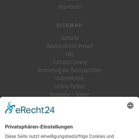
Impressum
SITEMAP
Startseite
Baumaschinen Verkauf
FAQ
Transport-Service
Vermietung von Baumaschinen
Unternehmen
Unsere Partner
Reparatur / Service
Antrag Kundenkonto
MIETGERÄT / MIETMASCHINEN
Vermietung (alles)