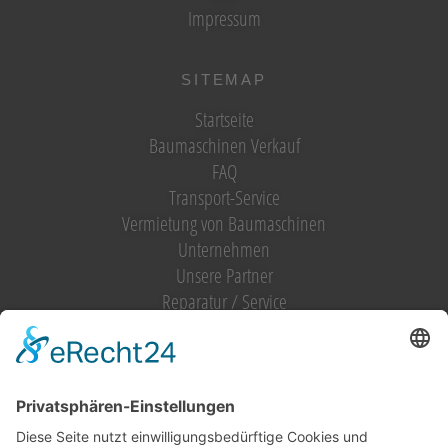
Impressum
SITEMAP
Startseite
Baumaschinen Verkauf
FAQ
Transport-Service
Vermietung von Baumaschinen
Unternehmen
Unsere Partner
Reparatur / Service
Antrag Kundenkonto
MIETGERÄT / MIETMASCHINEN
Vermietung (alles)