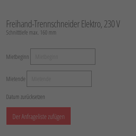
Hebetechnik
Schotter-/Betonbearbeitung
Freihand-Trennschneider Elektro, 230 V
Garten
Schnitttiefe max. 160 mm
Messtechnik
Verkehr / Beleuchtung
Mietbeginn
Sonstiges
Anhänger mit Zubehör
Mietende
Unsere Mietliste
Verkauf
Datum zurücksetzen
Neumaschinen
Der Anfrageliste zufügen
Gebrauchtmaschinen