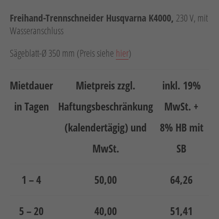
Neuheiten
Freihand-Trennschneider Husqvarna K4000,
230 V, mit
Unternehmen
Wasseranschluss
Kontakt
Sägeblatt-Ø 350 mm (Preis siehe
hier
)
Jobs
Mietdauer
Mietpreis zzgl.
inkl. 19%
Schulungen
in Tagen
Haftungsbeschränkung
MwSt. +
(kalendertägig) und
8% HB mit
MwSt.
SB
1 – 4
50,00
64,26
Verweis
Verweis
Facebook
Instagram
5 – 20
40,00
51,41