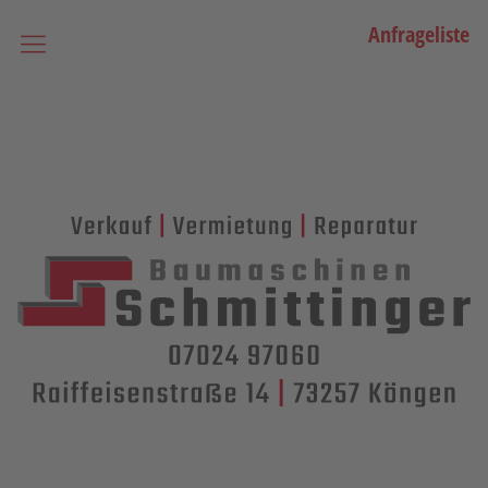
Anfrageliste
Startseite
Vermietung
Bagger
Lader / Planiermaschinen
Lasergesteuerte Maschinen
Teleskopmaschinen
Miniraupenkrane
Stapler
Transporttechnik