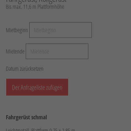
Bis max. 11,6 m Plattformhöhe
Hebetechnik
Schotter-/Betonbearbeitung
Garten
Mietbeginn
Messtechnik
Verkehr / Beleuchtung
Mietende
Sonstiges
Datum zurücksetzen
Anhänger mit Zubehör
Unsere Mietliste
Der Anfrageliste zufügen
Verkauf
Neumaschinen
Fahrgerüst schmal
Gebrauchtmaschinen
Leichtmetall, Plattform 0,75 x 2,85 m