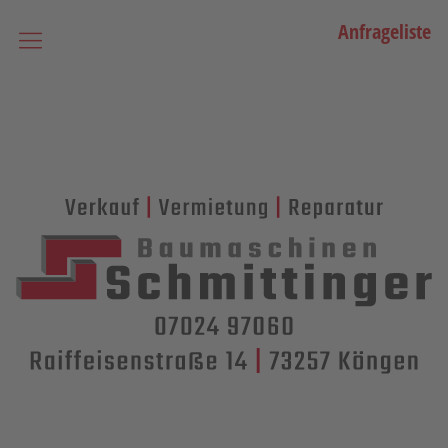
Anfrageliste
Startseite
Vermietung
Bagger
Lader / Planiermaschinen
Lasergesteuerte Maschinen
Teleskopmaschinen
Miniraupenkrane
Stapler
Transporttechnik