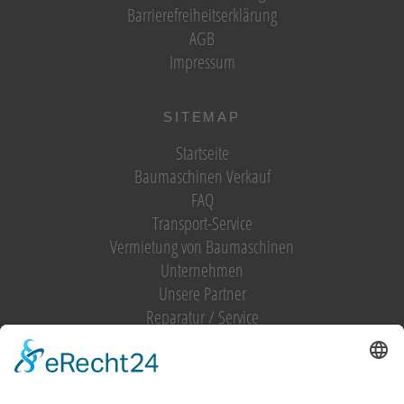
Barrierefreiheitserklärung
AGB
Impressum
SITEMAP
Startseite
Baumaschinen Verkauf
FAQ
Transport-Service
Vermietung von Baumaschinen
Unternehmen
Unsere Partner
Reparatur / Service
Antrag Kundenkonto
MIETGERÄT / MIETMASCHINEN