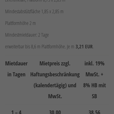
Neuheiten
Unternehmen
Mindestabstützfläche 1,85 x 2,85 m
Kontakt
Plattformhöhe 2 m
Mindestmietdauer: 2 Tage
Jobs
erweiterbar bis 8,6 m Plattformhöhe. Je m
3,21 EUR
.
Schulungen
Mietdauer
Mietpreis zzgl.
inkl. 19%
in Tagen
Haftungsbeschränkung
MwSt. +
(kalendertägig) und
8% HB mit
Verweis
Verweis
MwSt.
SB
Facebook
Instagram
1 – 4
30,00
38,56