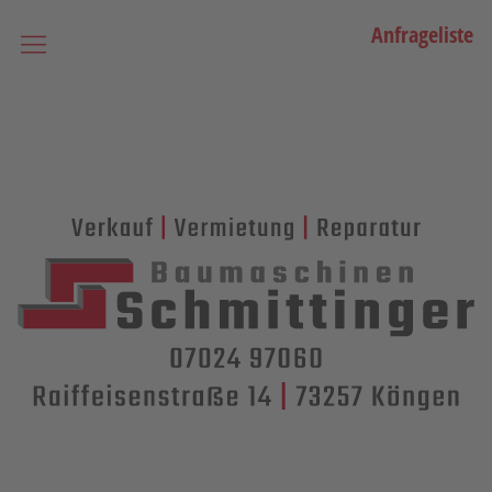
Anfrageliste
Startseite
Vermietung
Bagger
Lader / Planiermaschinen
Lasergesteuerte Maschinen
Teleskopmaschinen
Miniraupenkrane
Stapler
Transporttechnik