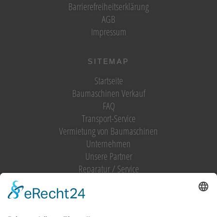
Barrierefreiheitserklärung
AGB
Impressum
SITEMAP
Startseite
Baumaschinen Verkauf
FAQ
Transport-Service
Vermietung von Baumaschinen
Unternehmen
Unsere Partner
Reparatur / Service
Antrag Kundenkonto
MIETGERÄT / MIETMASCHINEN