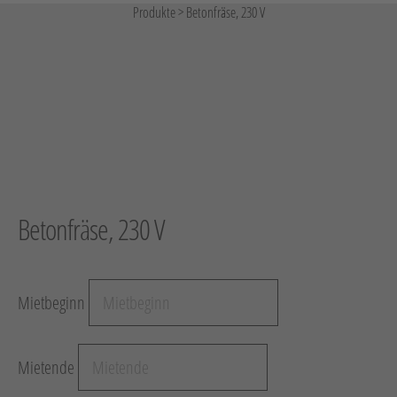
Arbeitsbühnen / Aufzüge
Produkte
>
Betonfräse, 230 V
Raupentransporter / Dumper
Druckluft
Verdichtung
Heizen, Kühlen, Luft
Strom
Sägen, Trennen
Betonfräse, 230 V
Oberflächenbearbeitung
Schrauben, Bohren
Verbinden
Mietbeginn
Wassertechnik
Reinigung
Mietende
Vakuumtechnik