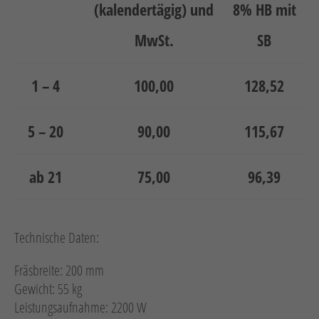
Neuheiten
(kalendertägig) und
8% HB mit
Unternehmen
MwSt.
SB
Kontakt
1 – 4
100,00
128,52
Jobs
5 – 20
90,00
115,67
Schulungen
ab 21
75,00
96,39
Technische Daten:
Verweis
Verweis
Fräsbreite: 200 mm
Facebook
Instagram
Gewicht: 55 kg
Leistungsaufnahme: 2200 W