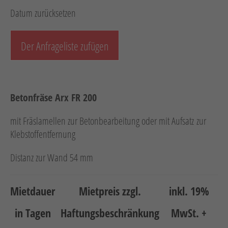
Datum zurücksetzen
Hebetechnik
Schotter-/Betonbearbeitung
Der Anfrageliste zufügen
Garten
Messtechnik
Verkehr / Beleuchtung
Betonfräse Arx FR 200
Sonstiges
mit Fräslamellen zur Betonbearbeitung oder mit Aufsatz zur
Anhänger mit Zubehör
Klebstoffentfernung
Unsere Mietliste
Distanz zur Wand 54 mm
Verkauf
Neumaschinen
Mietdauer
Mietpreis zzgl.
inkl. 19%
Gebrauchtmaschinen
in Tagen
Haftungsbeschränkung
MwSt. +