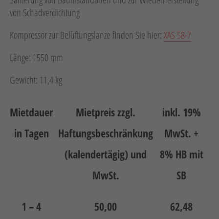
Neuheiten
von Schadverdichtung
Unternehmen
Kompressor zur Belüftungslanze finden Sie hier:
XAS 58-7
Kontakt
Länge: 1550 mm
Jobs
Gewicht: 11,4 kg
Schulungen
Mietdauer
Mietpreis zzgl.
inkl. 19%
in Tagen
Haftungsbeschränkung
MwSt. +
(kalendertägig) und
8% HB mit
MwSt.
SB
Verweis
Verweis
Facebook
Instagram
1 – 4
50,00
62,48