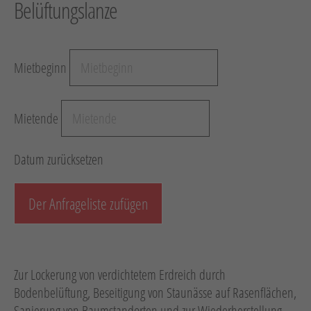
Belüftungslanze
Hebetechnik
Schotter-/Betonbearbeitung
Mietbeginn
Garten
Messtechnik
Mietende
Verkehr / Beleuchtung
Sonstiges
Datum zurücksetzen
Anhänger mit Zubehör
Unsere Mietliste
Der Anfrageliste zufügen
Verkauf
Neumaschinen
Zur Lockerung von verdichtetem Erdreich durch
Gebrauchtmaschinen
Bodenbelüftung, Beseitigung von Staunässe auf Rasenflächen,
Sanierung von Baumstandorten und zur Wiederherstellung