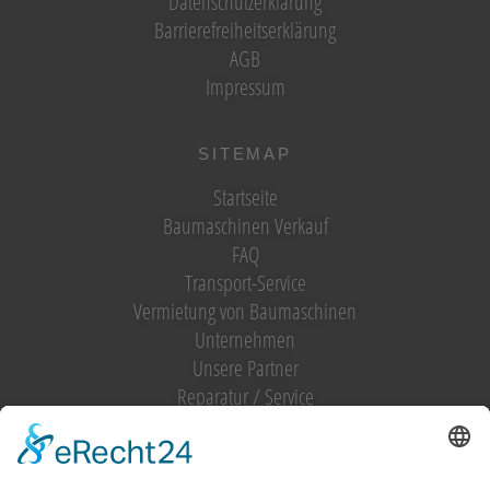
Datenschutzerklärung
Barrierefreiheitserklärung
AGB
Impressum
SITEMAP
Startseite
Baumaschinen Verkauf
FAQ
Transport-Service
Vermietung von Baumaschinen
Unternehmen
Unsere Partner
Reparatur / Service
Antrag Kundenkonto