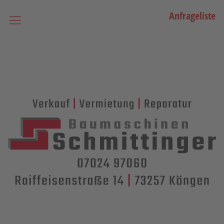
Anfrageliste
Startseite
Vermietung
Bagger
Lader / Planiermaschinen
Lasergesteuerte Maschinen
Teleskopmaschinen
Miniraupenkrane
Stapler
Transporttechnik