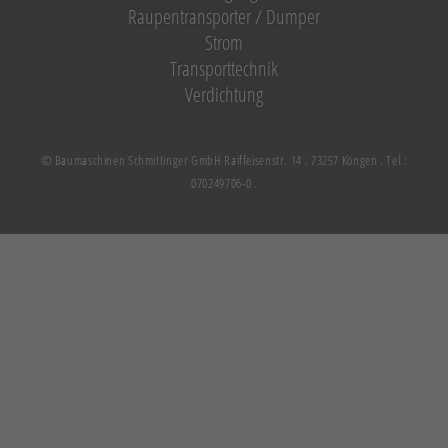
Raupentransporter / Dumper
Strom
Transporttechnik
Verdichtung
© Baumaschinen Schmittinger GmbH Raiffeisenstr. 14 . 73257 Köngen . Tel.:
070249706-0