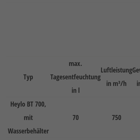
Neu
Unte
Ko
J
Schu
max.
Luftleistung
Ge
Typ
Tagesentfeuchtung
in m³/h
i
in l
Heylo BT 700
,
Verwe
mit
70
750
Faceb
Wasserbehälter