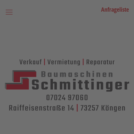
Anfrageliste
Startseite
Vermietung
Bagger
Lader / Planiermaschinen
Lasergesteuerte Maschinen
Teleskopmaschinen
Miniraupenkrane
Stapler
Transporttechnik