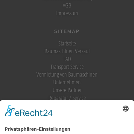
AGB
Impressum
SITEMAP
Startseite
Baumaschinen Verkauf
FAQ
Transport-Service
Vermietung von Baumaschinen
Unternehmen
Unsere Partner
Reparatur / Service
Antrag Kundenkonto
MIETGERÄT / MIETMASCHINEN