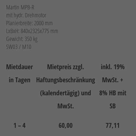
Neuheiten
Martin MPB-R
Unternehmen
mit hydr. Drehmotor
Planierbreite: 2000 mm
Kontakt
LxBxH: 840x2325x775 mm
Gewicht: 350 kg
Jobs
SW03 / M10
Schulungen
Mietdauer
Mietpreis zzgl.
inkl. 19%
in Tagen
Haftungsbeschränkung
MwSt. +
(kalendertägig) und
8% HB mit
MwSt.
SB
Verweis
Verweis
Facebook
Instagram
1 – 4
60,00
77,11