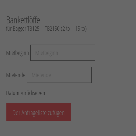
Hebetechnik
Bankettlöffel
Schotter-/Betonbearbeitung
für Bagger TB125 – TB2150 (2 to – 15 to)
Garten
Messtechnik
Verkehr / Beleuchtung
Mietbeginn
Sonstiges
Anhänger mit Zubehör
Mietende
Unsere Mietliste
Datum zurücksetzen
Verkauf
Der Anfrageliste zufügen
Neumaschinen
Gebrauchtmaschinen