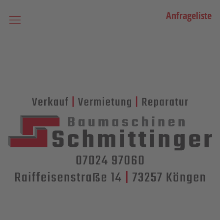
Anfrageliste
Startseite
Vermietung
Bagger
Lader / Planiermaschinen
Lasergesteuerte Maschinen
Teleskopmaschinen
Miniraupenkrane
Stapler
Transporttechnik