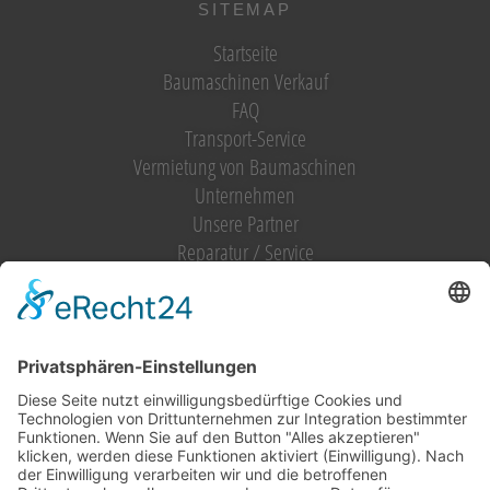
SITEMAP
Startseite
Baumaschinen Verkauf
FAQ
Transport-Service
Vermietung von Baumaschinen
Unternehmen
Unsere Partner
Reparatur / Service
Antrag Kundenkonto
MIETGERÄT / MIETMASCHINEN
Vermietung (alles)
Hebetechnik
Sägen, Trennen
Bagger