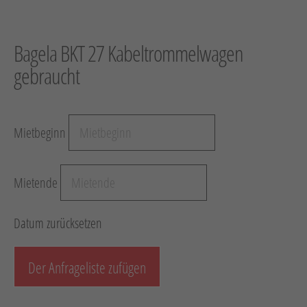
Hebetechnik
Schotter-/Betonbearbeitung
Bagela BKT 27 Kabeltrommelwagen
Garten
gebraucht
Messtechnik
Verkehr / Beleuchtung
Mietbeginn
Sonstiges
Anhänger mit Zubehör
Mietende
Unsere Mietliste
Verkauf
Datum zurücksetzen
Neumaschinen
Der Anfrageliste zufügen
Gebrauchtmaschinen