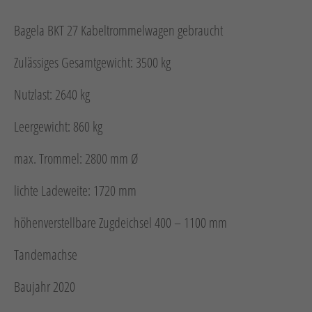
Neuheiten
Unternehmen
Bagela BKT 27 Kabeltrommelwagen gebraucht
Kontakt
Zulässiges Gesamtgewicht: 3500 kg
Nutzlast: 2640 kg
Jobs
Leergewicht: 860 kg
Schulungen
max. Trommel: 2800 mm Ø
lichte Ladeweite: 1720 mm
höhenverstellbare Zugdeichsel 400 – 1100 mm
Tandemachse
Verweis
Verweis
Facebook
Instagram
Baujahr 2020