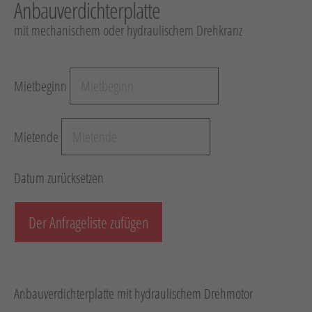
Anbauverdichterplatte
Hebetechnik
mit mechanischem oder hydraulischem Drehkranz
Schotter-/Betonbearbeitun
Garten
Mietbeginn
Messtechnik
Verkehr / Beleuchtung
Mietende
Sonstiges
Anhänger mit Zubehör
Datum zurücksetzen
Unsere Mietliste
Verkauf
Der Anfrageliste zufügen
Neumaschinen
Gebrauchtmaschinen
Anbauverdichterplatte mit hydraulischem Drehmotor