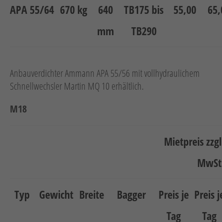
APA 55/64
670 kg
640
TB175 bis
55,00
65,
mm
TB290
Anbauverdichter Ammann APA 55/56 mit vollhydraulichem
Schnellwechsler Martin MQ 10 erhältlich.
M18
Mietpreis zzg
MwSt
Typ
Gewicht
Breite
Bagger
Preis je
Preis j
Tag
Tag