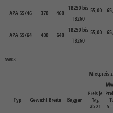
TB250 bis
55,00
65
APA 55/46
370
460
TB260
TB250 bis
55,00
65
APA 55/64
400
640
TB260
SW08
Mietpreis z
Mw
Preis je
Prei
Typ
Gewicht
Breite
Bagger
Tag
T
ab 21
5 –