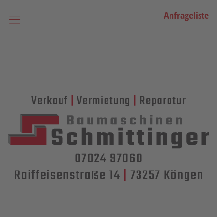
Anfrageliste
Startseite
Vermietung
Bagger
Lader / Planiermaschinen
Lasergesteuerte Maschine
Teleskopmaschinen
Miniraupenkrane
Stapler
Transporttechnik