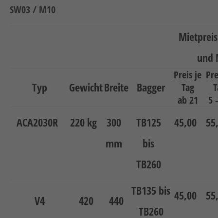
Neuheiten
SW03 / M10
Unternehmen
Mietpreis 
Kontakt
und 
Jobs
Preis je
Pre
Typ
Gewicht
Breite
Bagger
Tag
T
Schulungen
ab 21
5 
ACA2030R
220 kg
300
TB125
45,00
55
mm
bis
TB260
Verweis
Verweis
Facebook
Instagram
TB135 bis
45,00
55
V4
420
440
TB260