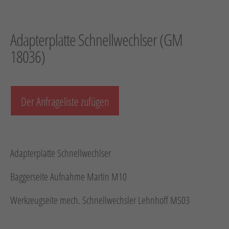
Hebetechnik
Schotter-/Betonbearbeitung
Adapterplatte Schnellwechlser (GM
Garten
18036)
Messtechnik
Verkehr / Beleuchtung
Der Anfrageliste zufügen
Sonstiges
Anhänger mit Zubehör
Unsere Mietliste
Adapterplatte Schnellwechlser
Verkauf
Baggerseite Aufnahme Martin M10
Neumaschinen
Werkzeugseite mech. Schnellwechsler Lehnhoff MS03
Gebrauchtmaschinen