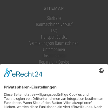
SITEMAP
Startseite
Baumaschinen Verkauf
FAQ
Transport-Service
Vermietung von Baumaschinen
Unternehmen
Unsere Partner
Reparatur / Service
Antrag Kundenkonto
MIETGERÄT / MIETMASCHINEN
Vermietung (alles)
Hebetechnik
Sägen, Trennen