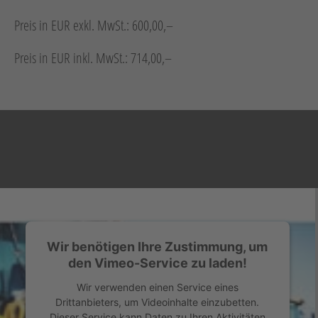
Neuheiten
Preis in EUR exkl. MwSt.: 600,00,–
Unternehmen
Preis in EUR inkl. MwSt.: 714,00,–
Kontakt
Jobs
Schulungen
Wir benötigen Ihre Zustimmung, um
Verweis
Verweis
den Vimeo-Service zu laden!
Facebook
Instagram
Wir verwenden einen Service eines
Drittanbieters, um Videoinhalte einzubetten.
Dieser Service kann Daten zu Ihren Aktivitäten