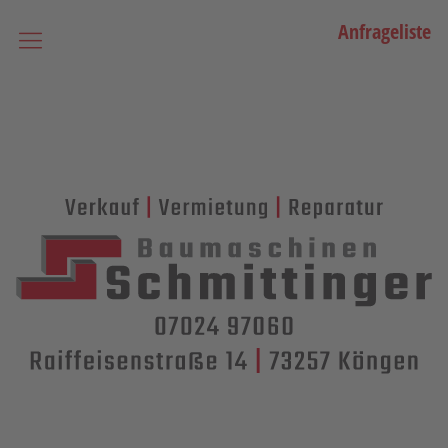
Anfrageliste
Startseite
Vermietung
Bagger
Lader / Planiermaschinen
Lasergesteuerte Maschinen
Teleskopmaschinen
Miniraupenkrane
Stapler
Transporttechnik